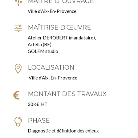
g
MAITRE D’ OUVRAGE
Ville d’Aix-En-Provence
f
MAÎTRISE D’ŒUVRE
Atelier DEROBERT (mandataire),
Artélia (BE),
GOLEM studio

LOCALISATION
Ville d’Aix-En-Provence

MONTANT DES TRAVAUX
30K€ HT

PHASE
Diagnostic et définition des enjeux